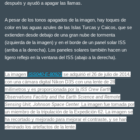
después y ayudó a apagar las llamas.
A pesar de los tonos apagados de la imagen, hay toques de
color en las aguas azules de las Islas Turcas y Caicos, que se
extienden desde debajo de una gran nube de tormenta
(izquierda de la imagen) y en el borde de un panel solar ISS
(arriba a la derecha). Los paneles solares también hacen un
ligero reflejo en la ventana del ISS (abajo a la derecha).
La imagen
ISS040-E-80921
se adquirió el 26 de julio de 2014,
con una cámara digital Nikon D3S con una lente de 28
milímetros y es proporcionada por la
ISS Crew Earth
Observations Facility and the Earth Science and Remote
Sensing Unit, Johnson Space Center.
La imagen fue tomada por
un miembro de la tripulación de la Expedición 62. La imagen se
ha recortado y mejorado para mejorar el contraste, y se han
eliminado los artefactos de la lente.